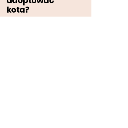
adoptować
kota?
Wypełnij ankietę
adopcyjną!
https://tiny.pl/dm3w5
Dziękujemy za wypełnienie
formularza!
Nasz facebook i instagram!
https://www.facebook.com/p/Fundacj
a-Kocia-Szansa-100076193238271/
https://www.instagram.com/fundacja
_kocia_szansa/