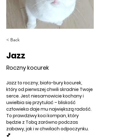
< Back
Jazz
Roczny kocurek
Jazz to roczny, biało-bury kocurek, 
który od pierwszej chwili skradnie Twoje 
serce. Jest niesamowicie kochany i 
uwielbia się przytulać – bliskość 
człowieka daje mu największą radość. 
To prawdziwy koci kompan, który 
będzie z Tobą zarówno podczas 
zabawy, jak i w chwilach odpoczynku. 
💕